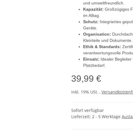
und umweltfreundlich.
Kapazität:
Großzügiges Fa
im Alltag.
Schutz:
Integriertes gepo
Geräte.
Organisation:
Durchdacht
Kleinteile und Dokumente.
Ethik & Standards:
Zertif
verantwortungsvolle Produ
Einsatz:
Idealer Begleite
Platzbedarf.
39,99 €
inkl. 19% USt. ,
Versandkostenf
Sofort verfügbar
Lieferzeit:
2 - 5 Werktage
Ausl