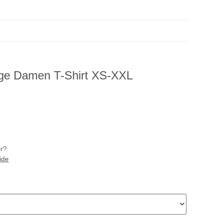
age Damen T-Shirt XS-XXL
er?
ide