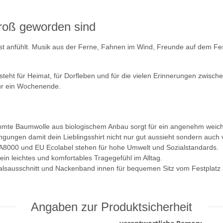
groß geworden sind
fest anfühlt. Musik aus der Ferne, Fahnen im Wind, Freunde auf dem F
 steht für Heimat, für Dorfleben und für die vielen Erinnerungen zwi
 nur ein Wochenende.
kämmte Baumwolle aus biologischem Anbau sorgt für ein angenehm weic
ingungen damit dein Lieblingsshirt nicht nur gut aussieht sondern auch v
SA8000 und EU Ecolabel stehen für hohe Umwelt und Sozialstandards.
 ein leichtes und komfortables Tragegefühl im Alltag.
lsausschnitt und Nackenband innen für bequemen Sitz vom Festplatz 
Angaben zur Produktsicherheit