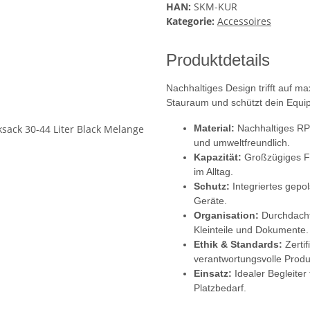
HAN:
SKM-KUR
Kategorie:
Accessoires
Produktdetails
Nachhaltiges Design trifft auf m
Stauraum und schützt dein Equip
Material:
Nachhaltiges RPE
und umweltfreundlich.
Kapazität:
Großzügiges Fa
im Alltag.
Schutz:
Integriertes gepo
Geräte.
Organisation:
Durchdacht
Kleinteile und Dokumente.
Ethik & Standards:
Zertif
verantwortungsvolle Produ
Einsatz:
Idealer Begleite
Platzbedarf.