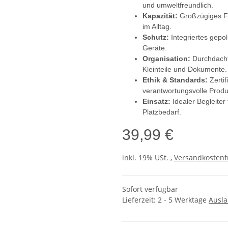
und umweltfreundlich.
Kapazität:
Großzügiges Fa
im Alltag.
Schutz:
Integriertes gepo
Geräte.
Organisation:
Durchdacht
Kleinteile und Dokumente.
Ethik & Standards:
Zertif
verantwortungsvolle Produ
Einsatz:
Idealer Begleite
Platzbedarf.
39,99 €
inkl. 19% USt. ,
Versandkostenf
Sofort verfügbar
Lieferzeit:
2 - 5 Werktage
Ausl