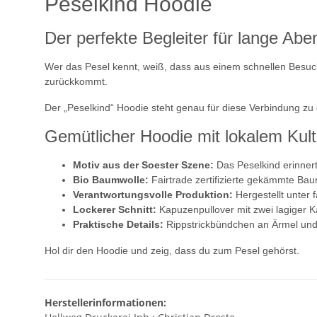
Peselkind Hoodie
Der perfekte Begleiter für lange Abe
Wer das Pesel kennt, weiß, dass aus einem schnellen Besuc
zurückkommt.
Der „Peselkind“ Hoodie steht genau für diese Verbindung zu
Gemütlicher Hoodie mit lokalem Kul
Motiv aus der Soester Szene:
Das Peselkind erinnert
Bio Baumwolle:
Fairtrade zertifizierte gekämmte Ba
Verantwortungsvolle Produktion:
Hergestellt unter
Lockerer Schnitt:
Kapuzenpullover mit zwei lagiger 
Praktische Details:
Rippstrickbündchen an Ärmel un
Hol dir den Hoodie und zeig, dass du zum Pesel gehörst.
Herstellerinformationen: