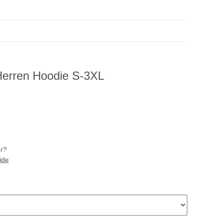
Herren Hoodie S-3XL
er?
ide