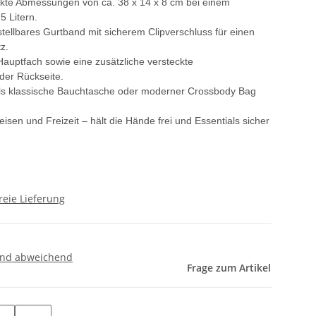
te Abmessungen von ca. 38 x 14 x 8 cm bei einem
 Litern.
ellbares Gurtband mit sicherem Clipverschluss für einen
z.
uptfach sowie eine zusätzliche versteckte
der Rückseite.
als klassische Bauchtasche oder moderner Crossbody Bag
eisen und Freizeit – hält die Hände frei und Essentials sicher
reie Lieferung
and abweichend
Frage zum Artikel