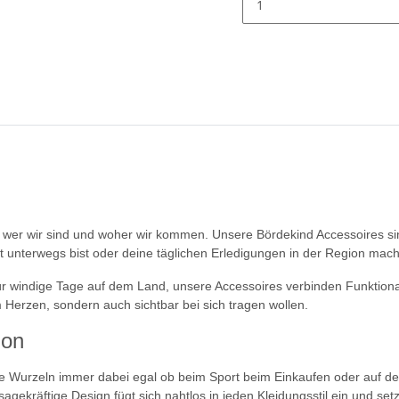
 wer wir sind und woher wir kommen. Unsere Bördekind Accessoires sind
t unterwegs bist oder deine täglichen Erledigungen in der Region machst
 windige Tage auf dem Land, unsere Accessoires verbinden Funktionalit
m Herzen, sondern auch sichtbar bei sich tragen wollen.
ion
ne Wurzeln immer dabei egal ob beim Sport beim Einkaufen oder auf d
gekräftige Design fügt sich nahtlos in jeden Kleidungsstil ein und se