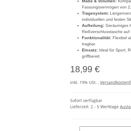
Maße & Volumen:
Kompak
Fassungsvermögen von 2,5
Tragesystem:
Längenverst
individuellen und festen Sit
Aufteilung:
Geräumiges Ha
Reißverschlusstasche auf 
Funktionalität:
Flexibel 
tragbar.
Einsatz:
Ideal für Sport, R
griffbereit.
18,99 €
inkl. 19% USt. ,
Versandkostenf
Sofort verfügbar
Lieferzeit:
2 - 5 Werktage
Ausl